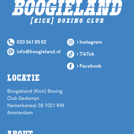
020 341 85 92
> Instagram
info@boogieland.nl
> TikTok
> Facebook
LOCATIE
Boogieland [Kick] Boxing
Club Gedempt
Hamerkanaal 38 1021 KM
Amsterdam
ABOUT