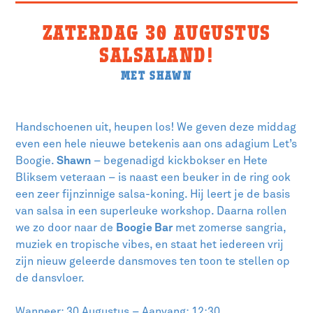
ZATERDAG 30 AUGUSTUS
SALSALAND!
MET SHAWN
Handschoenen uit, heupen los! We geven deze middag
even een hele nieuwe betekenis aan ons adagium Let’s
Boogie.
Shawn
– begenadigd kickbokser en Hete
Bliksem veteraan – is naast een beuker in de ring ook
een zeer fijnzinnige salsa-koning. Hij leert je de basis
van salsa in een superleuke workshop. Daarna rollen
we zo door naar de
Boogie Bar
met zomerse sangria,
muziek en tropische vibes, en staat het iedereen vrij
zijn nieuw geleerde dansmoves ten toon te stellen op
de dansvloer.
Wanneer: 30 Augustus – Aanvang: 12:30