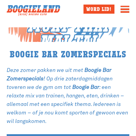
Skip
Skip
WORD LID!
to
to
content
content
Go to homepage
Video banner
Video banner
BOOGIE BAR ZOMERSPECIALS
Deze zomer pakken we uit met
Boogie Bar
Zomerspecials
! Op drie zaterdagmiddagen
toveren we de gym om tot
Boogie Bar
: een
relaxte mix van trainen, hangen, eten, drinken –
allemaal met een specifiek thema. Iedereen is
welkom – of je nou komt sporten of gewoon even
wil langskomen.